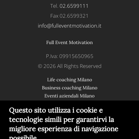
Tel.
02.6599111
Fax 02.6599321
info@fullevent
motivation.it
Full Event Motivation
P.Iva: 09915650965
©
2026
All Rights Reserved
Life coaching Milano
Business coaching Milano
Eventi aziendali Milano
Questo sito utilizza i cookie e
Social
tecnologie simili per garantirvi la
Seguimi
migliore esperienza di navigazione
possibile.